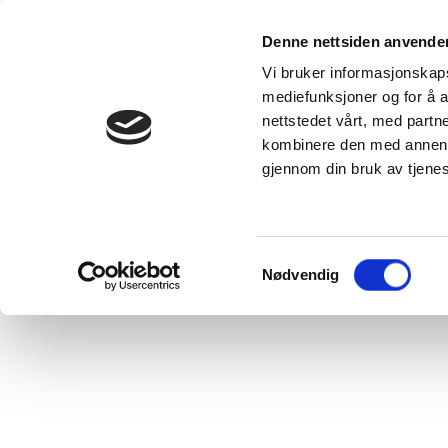
Våre produkter
Denne nettsiden anvende
Kunnskap
Se alle
Vi bruker informasjonskapsl
produkter
DUKA-velgere
mediefunksjoner og for å a
DUKA One -
Inspirasjon 
nettstedet vårt, med part
ventilasjonsløsning
skaff deg e
for alle typer
bolig med 
kombinere den med annen in
boliger
inneklima
DUKA One
DUKA
gjennom din bruk av tjene
forskjell
Blogginnle
VillaVentilation
VANLIGE
-
SPØRSMÅL
ventilasjonsløsninger
som ventilerer
hele boligen din
Samtykkevalg
Nødvendig