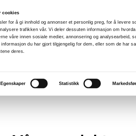
r cookies
er for å gi innhold og annonser et personlig preg, for å levere s
Service og reklamasjoner
nalysere trafikken vår. Vi deler dessuten informasjon om hvorda
-
nerne våre innen sosiale medier, annonsering og analysearbeid, 
n
godt
Finn
formasjon du har gjort tilgjengelig for dem, eller som de har sa
Download
reservedeler
Klageskjema
stene deres.
gg
Servicevideoer
Egenskaper
Statistikk
Markedsfø