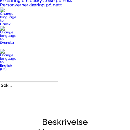
Erklæring om beskyttelse på nett
Personvernerklæring på nett
Produktnummer
340523
Kategorier
Aggtregat-kontroller, filtre og
tilbehør
,
Ventilasjonsaggregater
og tilbehør
.
DB-nummer
1809499
EAN
5708605012996
Beskrivelse