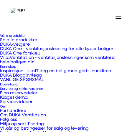
Hjem
Våre produkter
Våre produkter
Se alle produkter
Ventilasjonsaggregater og tilbehør
DUKA-velgere
Støvfilter type G4 for Top 450 Wi-Fi / Vent 300 Top Plus
DUKA One - ventilasjonsløsning for alle typer boliger
DUKA One forskjell
VillaVentilation - ventilasjonsløsninger som ventilerer
Støvfilter type G4 for
hele boligen din
Kunnskap
Inspirasjon - skaff deg en bolig med godt inneklima
Top 450 Wi-Fi / Vent
DUKA Blogginnlegg
VANLIGE SPØRSMÅL
Download
300 Top Plus
Service og reklamasjoner
Finn reservedeler
Klageskjema
Servicevideoer
Om
Forhandlere
Om DUKA Ventilasjon
Følg oss
Miljø og sertifisering
Støvfilter for Duka Villa Ventilasjonsaggregater
Vilkår og betingelser for salg og levering