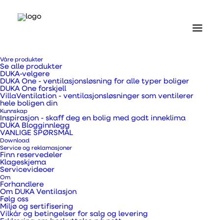
Hjem
Våre produkter
Våre produkter
Se alle produkter
Ventiler og gitter
DUKA-velgere
Teleskopventil type 400 - grå utvendig rist - i
DUKA One - ventilasjonsløsning for alle typer boliger
DUKA One forskjell
detaljhandelspakke
VillaVentilation - ventilasjonsløsninger som ventilerer
hele boligen din
Teleskopventil type
Kunnskap
Inspirasjon - skaff deg en bolig med godt inneklima
DUKA Blogginnlegg
400 - grå utvendig rist
VANLIGE SPØRSMÅL
Download
Service og reklamasjoner
- i
Finn reservedeler
Klageskjema
Servicevideoer
detaljhandelspakke
Om
Forhandlere
Om DUKA Ventilasjon
Følg oss
Miljø og sertifisering
Vilkår og betingelser for salg og levering