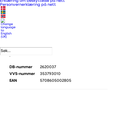
Erklæring om beskyttelse på nett
Personvernerklæring på nett
Teleskopventil type 400 - grå utvendig rist - i
butikkpakke - naturlig ventilasjon som bringer frisk
luft inn i hjemmet ditt.
Produktnummer
111236
Kategorier
Teleskopventil (komplett sett)
,
Ventiler og gitter
.
DB-nummer
2620037
VVS-nummer
353793010
EAN
5708605002805