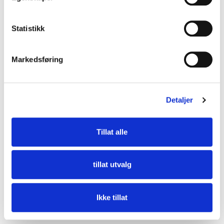
Statistikk
Markedsføring
Detaljer
Tillat alle
Eksosventil type DKU - Ø125 mm
tillat utvalg
Ikke tillat