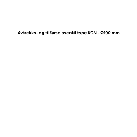
Avtrekks- og tilførselsventil type KCN - Ø100 mm