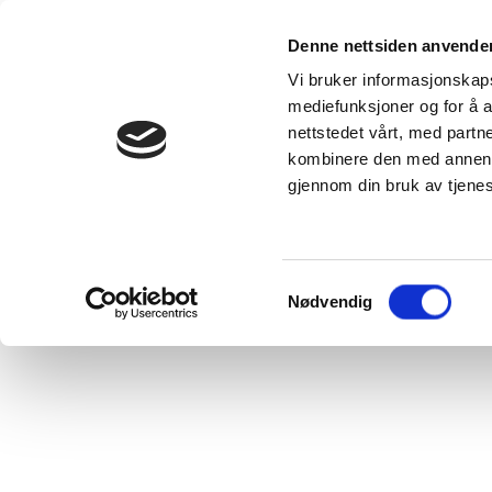
Våre produkter
Denne nettsiden anvende
Kunnskap
Se alle
Vi bruker informasjonskapsl
produkter
DUKA-velgere
mediefunksjoner og for å a
DUKA One -
Inspirasjon -
nettstedet vårt, med part
ventilasjonsløsning
skaff deg en
for alle typer
bolig med g
kombinere den med annen in
boliger
inneklima
DUKA One
DUKA
gjennom din bruk av tjene
forskjell
Blogginnleg
VillaVentilation
VANLIGE
-
SPØRSMÅL
ventilasjonsløsninger
som ventilerer
hele boligen din
Samtykkevalg
Nødvendig