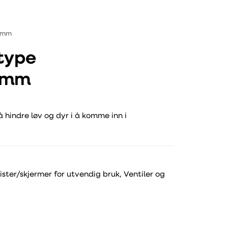
5 mm
 type
5 mm
å hindre løv og dyr i å komme inn i
rister/skjermer for utvendig bruk
,
Ventiler og