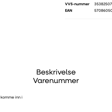
VVS-nummer
3538250
EAN
5708605
Beskrivelse
Varenummer
å komme inn i