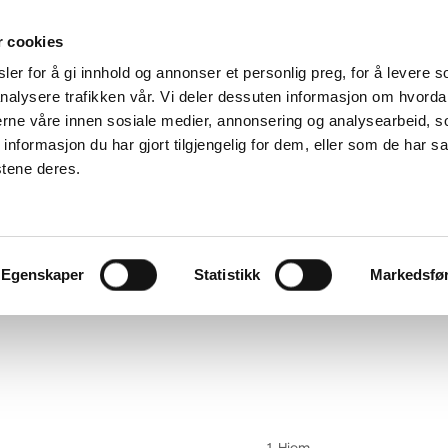
r cookies
er for å gi innhold og annonser et personlig preg, for å levere s
Service og reklamasjoner
nalysere trafikken vår. Vi deler dessuten informasjon om hvorda
nerne våre innen sosiale medier, annonsering og analysearbeid, 
odt
Finn
formasjon du har gjort tilgjengelig for dem, eller som de har sa
Download
reservedeler
Klageskjema
stene deres.
g
Servicevideoer
Egenskaper
Statistikk
Markedsfø