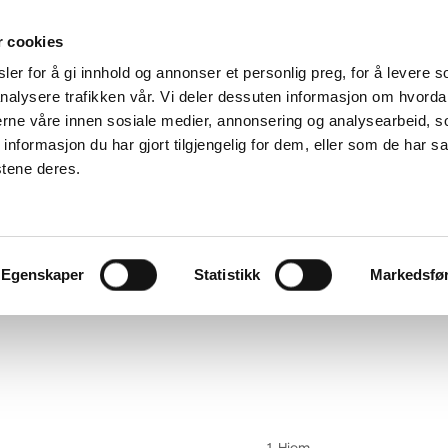
r cookies
er for å gi innhold og annonser et personlig preg, for å levere s
Service og reklamasjoner
nalysere trafikken vår. Vi deler dessuten informasjon om hvorda
-
nerne våre innen sosiale medier, annonsering og analysearbeid, 
n
godt
Finn
formasjon du har gjort tilgjengelig for dem, eller som de har sa
Download
reservedeler
Klageskjema
stene deres.
gg
Servicevideoer
Egenskaper
Statistikk
Markedsfø