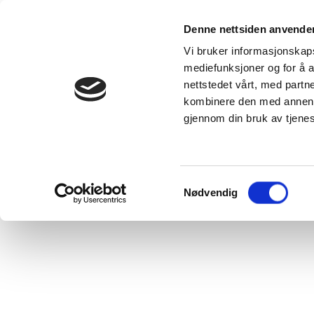
Våre produkter
Denne nettsiden anvende
Kunnskap
Se alle
Vi bruker informasjonskapsl
produkter
DUKA-velgere
mediefunksjoner og for å a
DUKA One -
Inspirasjon 
nettstedet vårt, med part
ventilasjonsløsning
skaff deg e
for alle typer
bolig med 
kombinere den med annen in
boliger
inneklima
DUKA One
DUKA
gjennom din bruk av tjene
forskjell
Blogginnle
VillaVentilation
VANLIGE
-
SPØRSMÅL
ventilasjonsløsninger
som ventilerer
hele boligen din
Samtykkevalg
Nødvendig