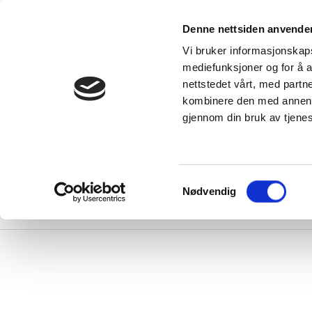
rodukter
Denne nettsiden anvende
Kunnskap
e alle
Vi bruker informasjonskapsl
produkter
Serv
DUKA-velgere
mediefunksjoner og for å a
DUKA One -
Inspirasjon -
nettstedet vårt, med part
entilasjonsløsning
skaff deg en
or alle typer
bolig med godt
kombinere den med annen in
oliger
inneklima
Download
DUKA One
DUKA
gjennom din bruk av tjene
orskjell
Blogginnlegg
illaVentilation
VANLIGE
SPØRSMÅL
entilasjonsløsninger
om ventilerer
ele boligen din
Samtykkevalg
Nødvendig