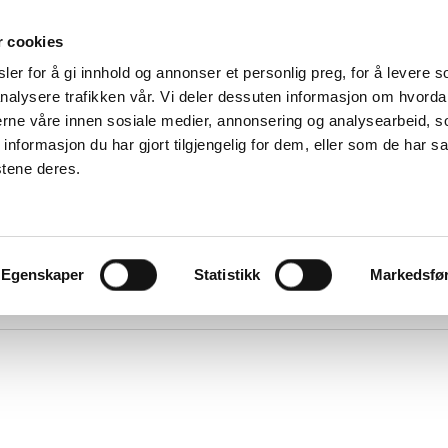
Om
r cookies
Forhandlere
er for å gi innhold og annonser et personlig preg, for å levere s
Om DUKA
ice og reklamasjoner
Ventilasjon
nalysere trafikken vår. Vi deler dessuten informasjon om hvorda
Følg oss
nerne våre innen sosiale medier, annonsering og analysearbeid, 
Miljø og
Finn
sertifisering
formasjon du har gjort tilgjengelig for dem, eller som de har sa
reservedeler
Vilkår og
Klageskjema
betingelser for
stene deres.
Servicevideoer
salg og levering
Erklæring om
beskyttelse på
nett
Personvernerklæ
på nett
Egenskaper
Statistikk
Markedsfø