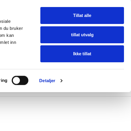
Tillat alle
osiale
n du bruker
tillat utvalg
som kan
mlet inn
Ikke tillat
ring
ring
Detaljer