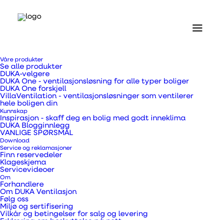
Våre produkter
Se alle produkter
DUKA-velgere
DUKA One - ventilasjonsløsning for alle typer boliger
DUKA One forskjell
VillaVentilation - ventilasjonsløsninger som ventilerer
hele boligen din
Kunnskap
Inspirasjon - skaff deg en bolig med godt inneklima
DUKA Blogginnlegg
Hjem
VANLIGE SPØRSMÅL
Våre produkter
Download
DUKA One
Service og reklamasjoner
Finn reservedeler
DUKA One D6
Klageskjema
Servicevideoer
DUKA One D6
Om
Forhandlere
Om DUKA Ventilasjon
Følg oss
Miljø og sertifisering
Vilkår og betingelser for salg og levering