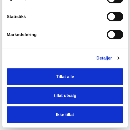
Statistikk
Markedsføring
Detaljer
DUKA One DO 30 Black Storm-skjold
Tillat alle
tillat utvalg
Ikke tillat