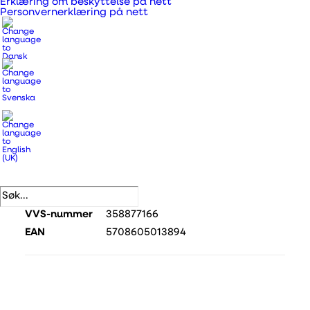
Erklæring om beskyttelse på nett
Personvernerklæring på nett
DUKA One D6 med eksternt betjeningspanel
Alt-i-ett-løsning inkludert styring, med enkel
tilkobling. Komfortskjerm, effektiv og
energibevisst ventilasjon og enkel installasjon.
Produktnummer
376809
Kategorier
DUKA One
,
DUKA One-enheter
.
DB-nummer
1965499
VVS-nummer
358877166
EAN
5708605013894