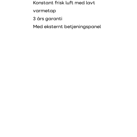
Konstant frisk luft med lavt
varmetap
3 års garanti
Med eksternt betjeningspanel
Manuell
Datablad
PDF
Erklæring om samsvar
PDF
Energimerke
Enhet
DUKA One D6