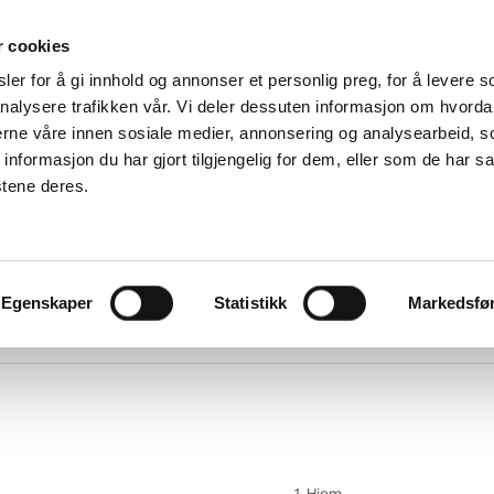
Om
r cookies
Forhandlere
er for å gi innhold og annonser et personlig preg, for å levere s
Om DUKA
ice og reklamasjoner
Ventilasjon
nalysere trafikken vår. Vi deler dessuten informasjon om hvorda
Følg oss
nerne våre innen sosiale medier, annonsering og analysearbeid, 
Miljø og
Finn
sertifisering
formasjon du har gjort tilgjengelig for dem, eller som de har sa
reservedeler
Vilkår og
Klageskjema
betingelser for
stene deres.
Servicevideoer
salg og levering
Erklæring om
beskyttelse på
nett
Personvernerklæ
på nett
Egenskaper
Statistikk
Markedsfø