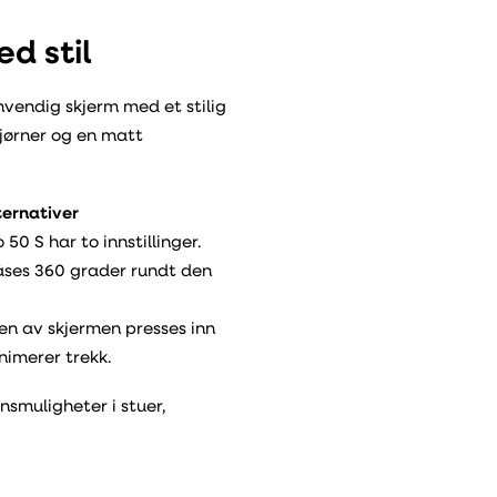
d stil
vendig skjerm med et stilig
jørner og en matt
ternativer
0 S har to innstillinger.
åses 360 grader rundt den
en av skjermen presses inn
nimerer trekk.
nsmuligheter i stuer,