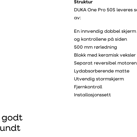
Struktur
DUKA One Pro 50S leveres 
av:
En innvendig dobbel skjer
og kontrollene på siden
500 mm rørledning
Blokk med keramisk veksler
Separat reversibel motore
Lydabsorberende matte
Utvendig stormskjerm
Fjernkontroll
Installasjonssett
 godt
rundt