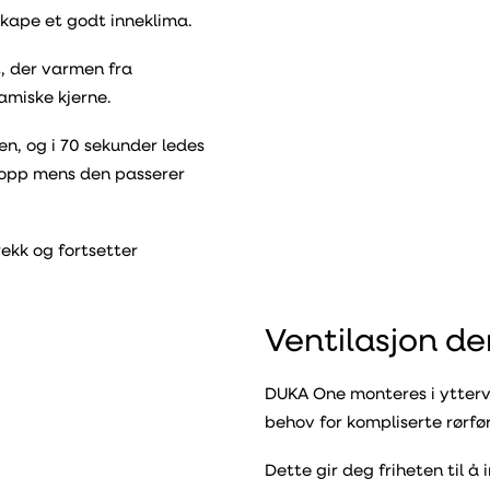
kape et godt inneklima.
t, der varmen fra
amiske kjerne.
en, og i 70 sekunder ledes
s opp mens den passerer
rekk og fortsetter
Ventilasjon de
DUKA One monteres i ytterve
behov for kompliserte rørfør
Dette gir deg friheten til å 