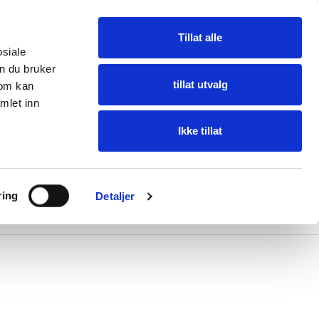
Tillat alle
osiale
n du bruker
tillat utvalg
som kan
mlet inn
Ikke tillat
ring
ring
Detaljer