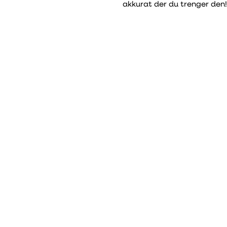
akkurat der du trenger den!
PDF
Datablad
Erklæring om samsvar
Vare nr.
DB nr.
ack Edition
436919
2392037