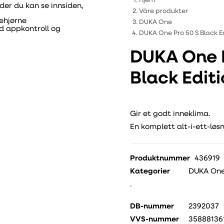
Hjem
Våre produkter
DUKA One
DUKA One Pro 50 S Black E
DUKA One P
Black Edit
Gir et godt inneklima.
En komplett alt-i-ett-løs
Produktnummer
436919
Kategorier
DUKA On
.
DB-nummer
2392037
VVS-nummer
35888136