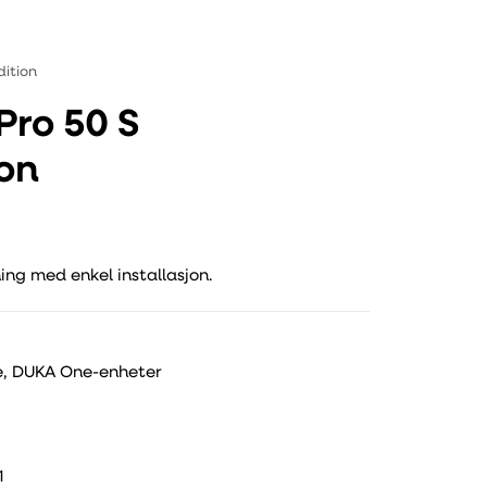
dition
ro 50 S
ion
ning med enkel installasjon.
e
,
DUKA One-enheter
1