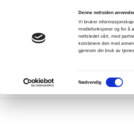
rodukter
Denne nettsiden anvende
Kunnskap
e alle
Vi bruker informasjonskapsl
produkter
Serv
DUKA-velgere
mediefunksjoner og for å a
DUKA One -
Inspirasjon -
nettstedet vårt, med part
entilasjonsløsning
skaff deg en
or alle typer
bolig med godt
kombinere den med annen in
oliger
inneklima
Download
DUKA One
DUKA
gjennom din bruk av tjene
orskjell
Blogginnlegg
illaVentilation
VANLIGE
SPØRSMÅL
entilasjonsløsninger
om ventilerer
ele boligen din
Samtykkevalg
Nødvendig