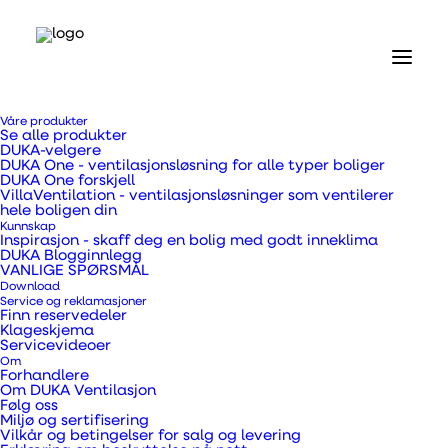
Våre produkter
Se alle produkter
DUKA-velgere
DUKA One - ventilasjonsløsning for alle typer boliger
DUKA One forskjell
SVART UTGAVE
VillaVentilation - ventilasjonsløsninger som ventilerer
hele boligen din
Få kjelleren du
Kunnskap
Inspirasjon - skaff deg en bolig med godt inneklima
DUKA Blogginnlegg
drømmer om
VANLIGE SPØRSMÅL
Download
Service og reklamasjoner
Finn reservedeler
Utlev drømmene dine i en kjeller med et sunt
Klageskjema
Servicevideoer
inneklima
Om
Forhandlere
Om DUKA Ventilasjon
Følg oss
Miljø og sertifisering
Vilkår og betingelser for salg og levering