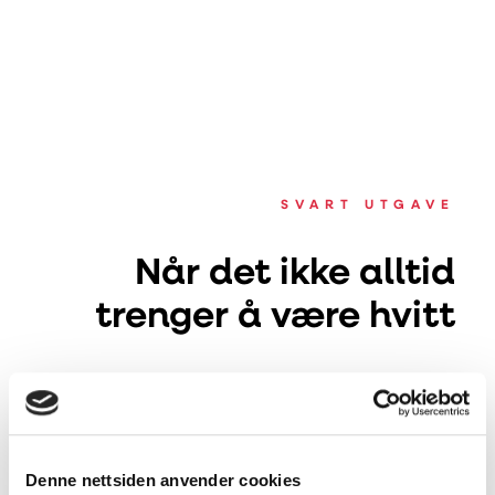
SVART UTGAVE
Når det ikke alltid
trenger å være hvitt
Mange velger hvitt som standardfarge for
ventilasjonsløsninger, men med
Svart utgave
du
får fordelene med avansert ventilasjon
og
Estetisk
minimalisme. Den svarte fargen gjør enheten mer
Denne nettsiden anvender cookies