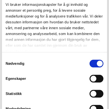
nøytral - spesielt i moderne, mørke eller stilrene
Vi bruker informasjonskapsler for å gi innhold og
interiører - og forhindrer at viften dominerer
annonser et personlig preg, for å levere sosiale
rommet. Black Edition passer perfekt i rom med
mediefunksjoner og for å analysere trafikken vår. Vi deler
dessuten informasjon om hvordan du bruker nettstedet
mørke vegger, treverk, betong, betongtak eller
vårt, med partnerne våre innen sosiale medier,
industriell design, men fungerer like godt i
annonsering og analysearbeid, som kan kombinere den
klassiske hjem der diskresjon er et pluss.
med annen informasjon du har gjort tilgjengelig for dem,
eller som de har samlet inn gjennom din bruk av
Samtidig får du all funksjonaliteten til DUKA One:
tjenestene deres.
varmegjenvinning, energieffektiv drift, lavt
støynivå, enkel installasjon og fleksible
Samtykkevalg
Nødvendig
tilluftsinnstillinger. En svart ventilasjonsskjerm gjør
det mer attraktivt å plassere aggregatet i stuer,
soverom eller kjellere - ja, til og med i kjellere der
Egenskaper
du ønsker et mer “ferdig” og hjemmekoselig preg.
Statistikk
DUKA One Pro 50 S Black Edition
Markedsføring