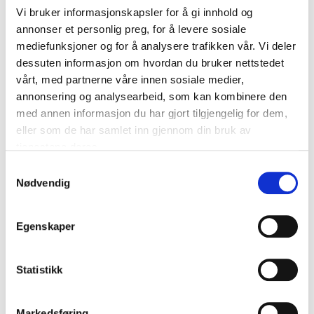
Et system med flere DUKA One-enheter gjør at du
Vi bruker informasjonskapsler for å gi innhold og
kan tilpasse ventilasjonen etter behov. Hvis du har
annonser et personlig preg, for å levere sosiale
flere rom eller et større område som krever god
mediefunksjoner og for å analysere trafikken vår. Vi deler
ventilasjon, kan du enkelt skalere systemet ved å
dessuten informasjon om hvordan du bruker nettstedet
legge til ekstra enheter. Det fleksible oppsettet
vårt, med partnerne våre innen sosiale medier,
gjør det enkelt å utvide systemet hvis behovene
annonsering og analysearbeid, som kan kombinere den
endres over tid.
med annen informasjon du har gjort tilgjengelig for dem,
eller som de har samlet inn gjennom din bruk av
tjenestene deres.
Samtykkevalg
Nødvendig
Egenskaper
Statistikk
Markedsføring