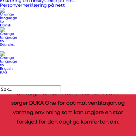
Erklæring om beskyttelse på nett
Personvernerklæring på nett
flere DUKA One-
enheter installert i
hjemmet
Når du velger å installere flere DUKA One-
aggregater i hjemmet ditt, får du en rekke
betydelige fordeler som forbedrer både
inneklimaet og energieffektiviteten. Enten
du velger enheter med eller uten Wi-Fi,
sørger DUKA One for optimal ventilasjon og
varmegjenvinning som kan utgjøre en stor
forskjell for den daglige komforten din.