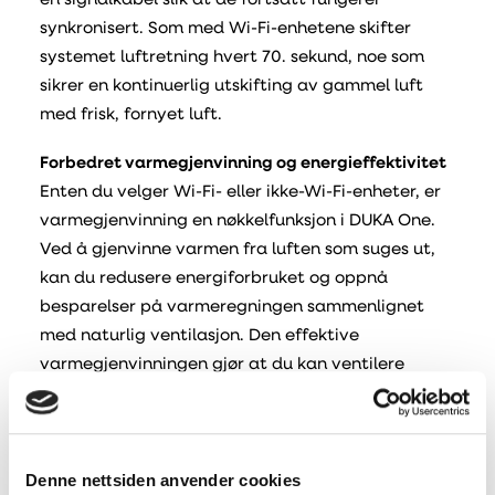
en signalkabel slik at de fortsatt fungerer
synkronisert. Som med Wi-Fi-enhetene skifter
systemet luftretning hvert 70. sekund, noe som
sikrer en kontinuerlig utskifting av gammel luft
med frisk, fornyet luft.
Forbedret varmegjenvinning og energieffektivitet
Enten du velger Wi-Fi- eller ikke-Wi-Fi-enheter, er
varmegjenvinning en nøkkelfunksjon i DUKA One.
Ved å gjenvinne varmen fra luften som suges ut,
kan du redusere energiforbruket og oppnå
besparelser på varmeregningen sammenlignet
med naturlig ventilasjon. Den effektive
varmegjenvinningen gjør at du kan ventilere
hjemmet ditt uten å miste varmen du allerede har
i hjemmet.
Fleksibilitet og skalerbarhet
Denne nettsiden anvender cookies