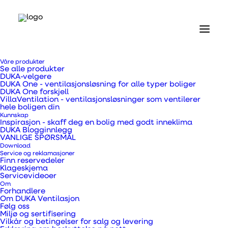
Våre produkter
Se alle produkter
DUKA-velgere
DUKA One - ventilasjonsløsning for alle typer boliger
DUKA One forskjell
VillaVentilation - ventilasjonsløsninger som ventilerer
hele boligen din
Kunnskap
Inspirasjon - skaff deg en bolig med godt inneklima
DUKA Blogginnlegg
VANLIGE SPØRSMÅL
Download
Service og reklamasjoner
Finn reservedeler
Klageskjema
Servicevideoer
Om
Forhandlere
Om DUKA Ventilasjon
Følg oss
Miljø og sertifisering
Vilkår og betingelser for salg og levering
Fordelene med å ha