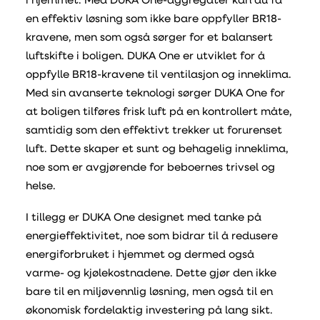
i hjemmet. Med DUKA One-aggregater kan du få
en effektiv løsning som ikke bare oppfyller BR18-
kravene, men som også sørger for et balansert
luftskifte i boligen. DUKA One er utviklet for å
oppfylle BR18-kravene til ventilasjon og inneklima.
Med sin avanserte teknologi sørger DUKA One for
at boligen tilføres frisk luft på en kontrollert måte,
samtidig som den effektivt trekker ut forurenset
luft. Dette skaper et sunt og behagelig inneklima,
noe som er avgjørende for beboernes trivsel og
helse.
I tillegg er DUKA One designet med tanke på
energieffektivitet, noe som bidrar til å redusere
energiforbruket i hjemmet og dermed også
varme- og kjølekostnadene. Dette gjør den ikke
bare til en miljøvennlig løsning, men også til en
økonomisk fordelaktig investering på lang sikt.