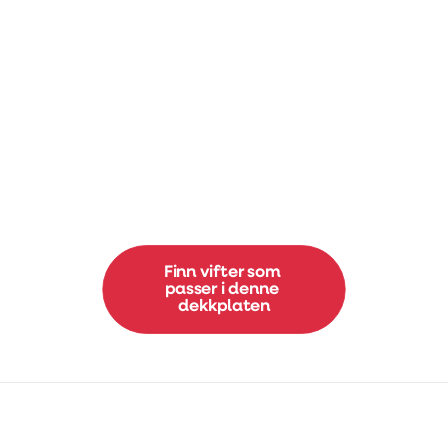
Enhet
Lukking av spjeld
Finn vifter som 
passer i denne 
dekkplaten