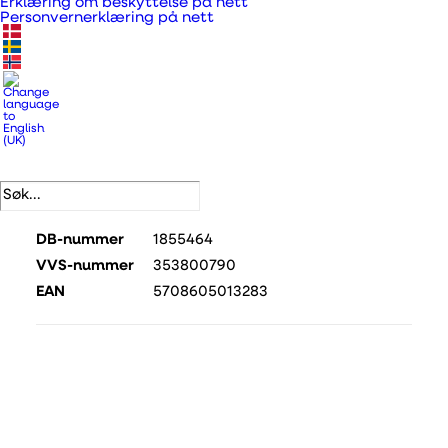
Erklæring om beskyttelse på nett
Personvernerklæring på nett
gammel kanal for en
klaffventil.
Produktnummer
351065
Kategorier
Vifter og tilbehør
,
Tilbehør til
vifter
.
DB-nummer
1855464
VVS-nummer
353800790
EAN
5708605013283