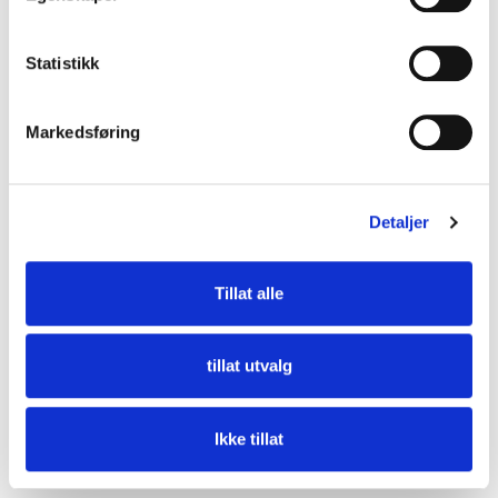
Statistikk
Markedsføring
Detaljer
Tillat alle
tillat utvalg
Pro 30
Ikke tillat