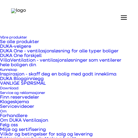
Hjem
Våre produkter
Våre produkter
Se alle produkter
Vifter og tilbehør
DUKA-velgere
Dekkplate for Ø100 - 195×195 mm
DUKA One - ventilasjonsløsning for alle typer boliger
DUKA One forskjell
VillaVentilation - ventilasjonsløsninger som ventilerer
Dekkplate for Ø100 -
hele boligen din
Kunnskap
Inspirasjon - skaff deg en bolig med godt inneklima
195×195 mm
DUKA Blogginnlegg
VANLIGE SPØRSMÅL
Download
Service og reklamasjoner
Finn reservedeler
Klageskjema
Servicevideoer
Om
Forhandlere
Brukes når viften ikke dekker
Om DUKA Ventilasjon
Følg oss
kanalåpningen, f.eks. når man
Miljø og sertifisering
Vilkår og betingelser for salg og levering
installerer en vifte over en