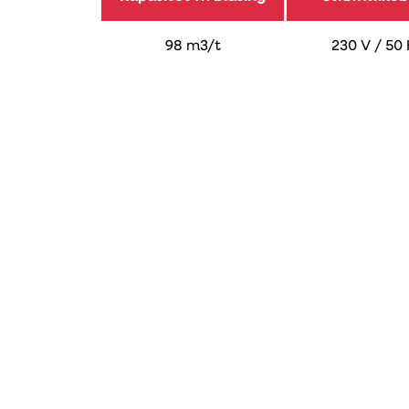
98 m3/t
230 V / 50
PDF
Manuell
PDF
Energimerking
PDF
Erklæring om ytelse
Artikkelnummer
Enhet
EL 500 S