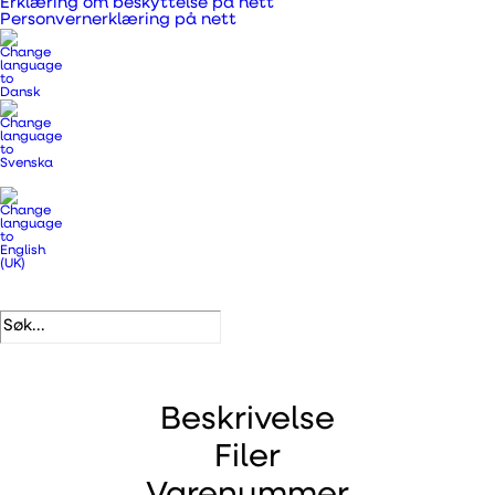
Erklæring om beskyttelse på nett
Personvernerklæring på nett
Produktnummer
127725
Kategorier
Vifter og tilbehør
,
Vifter og vifter
.
DB-nummer
5018165
EAN
5708605007305
Beskrivelse
Filer