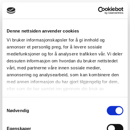
Denne nettsiden anvender cookies
Vi bruker informasjonskapsler for å gi innhold og
annonser et personlig preg, for å levere sosiale
mediefunksjoner og for å analysere trafikken vår. Vi deler
dessuten informasjon om hvordan du bruker nettstedet
vårt, med partnerne våre innen sosiale medier,
annonsering og analysearbeid, som kan kombinere den
med annen informasjon du har gjort tilgjengelig for dem,
Pro 30 TH
eller som de har samlet inn gjennom din bruk av
tjenestene deres.
Samtykkevalg
Nødvendig
Egenskaper