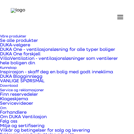
Våre produkter
Se alle produkter
DUKA-velgere
DUKA One - ventilasjonsløsning for alle typer boliger
DUKA One forskjell
VillaVentilation - ventilasjonsløsninger som ventilerer
hele boligen din
Hjem
Kunnskap
Våre produkter
Inspirasjon - skaff deg en bolig med godt inneklima
Vifter og tilbehør
DUKA Blogginnlegg
VANLIGE SPØRSMÅL
EL 500 S
Download
Service og reklamasjoner
Finn reservedeler
EL 500 S
Klageskjema
Servicevideoer
Om
Forhandlere
Om DUKA Ventilasjon
Følg oss
Miljø og sertifisering
Kompakt vifte med snortrekk-kontroll
Vilkår og betingelser for salg og levering