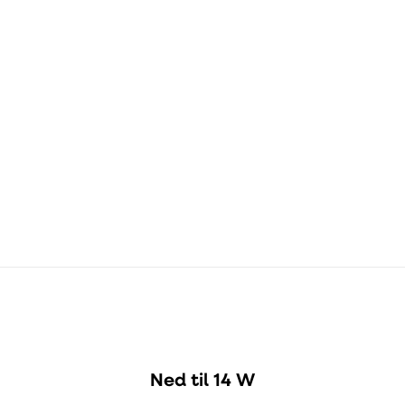
ØD
B
100 mm
150 mm
Ned til 14 W