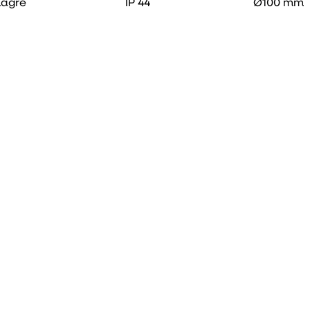
lagre
IP 44
Ø100 mm
 nr.
9257