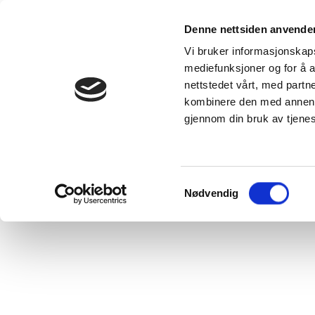
Våre produkter
Denne nettsiden anvende
Kunnskap
Se alle
Vi bruker informasjonskapsl
produkter
DUKA-velgere
mediefunksjoner og for å a
DUKA One -
Inspirasjon -
nettstedet vårt, med part
ventilasjonsløsning
skaff deg en
for alle typer
bolig med g
kombinere den med annen in
boliger
inneklima
DUKA One
DUKA
gjennom din bruk av tjene
forskjell
Blogginnleg
VillaVentilation
VANLIGE
-
SPØRSMÅL
ventilasjonsløsninger
som ventilerer
hele boligen din
Samtykkevalg
Nødvendig