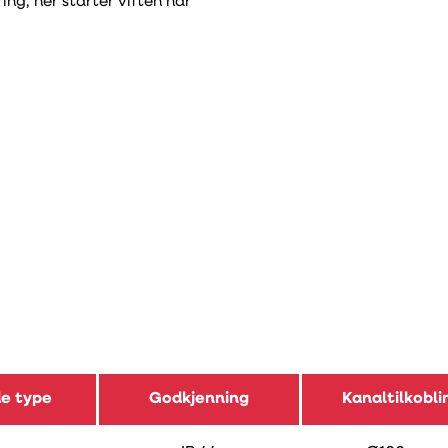
ng, her starter viften når
e type
Godkjenning
Kanaltilkobli