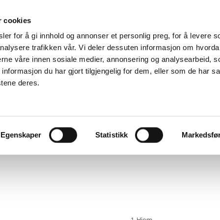
r cookies
er for å gi innhold og annonser et personlig preg, for å levere s
Service og reklamasjoner
nalysere trafikken vår. Vi deler dessuten informasjon om hvorda
nerne våre innen sosiale medier, annonsering og analysearbeid, 
odt
Finn
formasjon du har gjort tilgjengelig for dem, eller som de har sa
Download
reservedeler
Klageskjema
stene deres.
g
Servicevideoer
Egenskaper
Statistikk
Markedsfø