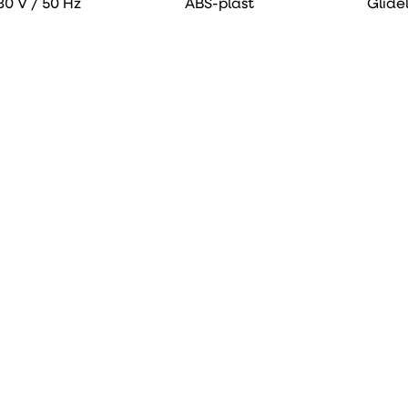
30 V / 50 Hz
ABS-plast
Glide
Enhet
Vare nr.
DB
EL 600
127137
500