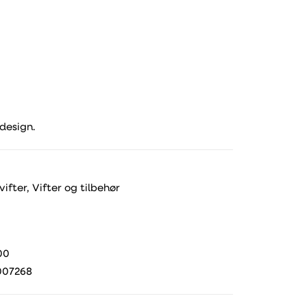
 design.
vifter
,
Vifter og tilbehør
00
007268