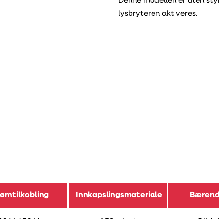
Denne modellen er uten styri
lysbryteren aktiveres.
rømtilkobling
Innkapslingsmateriale
Bærend