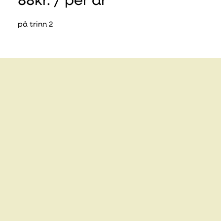
88
kr. / per år
på trinn 2