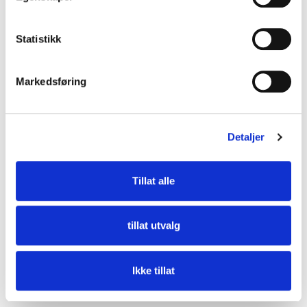
Statistikk
Markedsføring
Detaljer
Tillat alle
tillat utvalg
Uisolert bøy 45 grader 150 x 150 mm
Ikke tillat