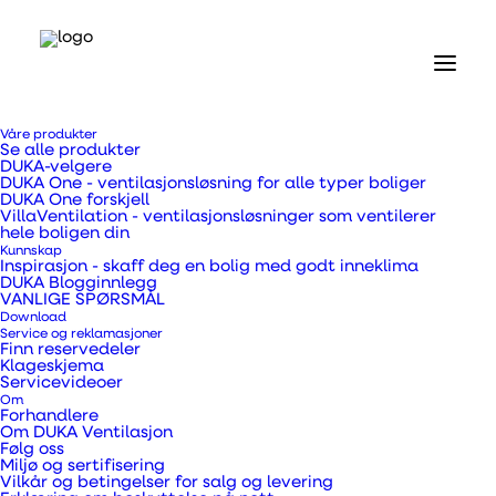
Hjem
Våre produkter
Våre produkter
Se alle produkter
Ventilasjonskanaler, overgangsstykker og rør
DUKA-velgere
50 mm isolert PE Flex-slange Ø162 x 4000 mm
DUKA One - ventilasjonsløsning for alle typer boliger
DUKA One forskjell
VillaVentilation - ventilasjonsløsninger som ventilerer
50 mm isolert PE Flex-
hele boligen din
Kunnskap
Inspirasjon - skaff deg en bolig med godt inneklima
slange Ø162 x 4000
DUKA Blogginnlegg
VANLIGE SPØRSMÅL
Download
mm
Service og reklamasjoner
Finn reservedeler
Klageskjema
Servicevideoer
Om
Forhandlere
Om DUKA Ventilasjon
Kan for eksempel brukes som en vanlig
Følg oss
Miljø og sertifisering
eksosslange i forbindelse med avtrekk fra avtrekk,
Vilkår og betingelser for salg og levering