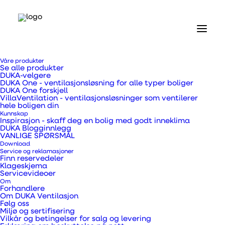
Hjem
Våre produkter
Våre produkter
Se alle produkter
Ventilasjonskanaler, overgangsstykker og rør
DUKA-velgere
T-stykke for ventilasjonsrør Ø150 mm
DUKA One - ventilasjonsløsning for alle typer boliger
DUKA One forskjell
VillaVentilation - ventilasjonsløsninger som ventilerer
T-stykke for
hele boligen din
Kunnskap
Inspirasjon - skaff deg en bolig med godt inneklima
ventilasjonsrør Ø150
DUKA Blogginnlegg
VANLIGE SPØRSMÅL
Download
mm
Service og reklamasjoner
Finn reservedeler
Klageskjema
Servicevideoer
Om
Forhandlere
Om DUKA Ventilasjon
T-stykke for hvite ventilasjonsrør
Følg oss
Miljø og sertifisering
Vilkår og betingelser for salg og levering