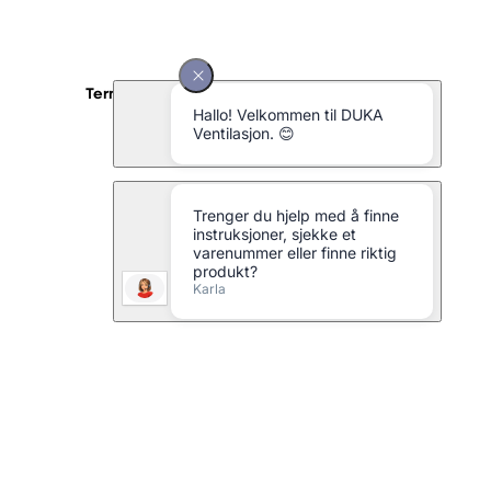
Termisk bøying 45 grader O.L. 100 x 150 mm