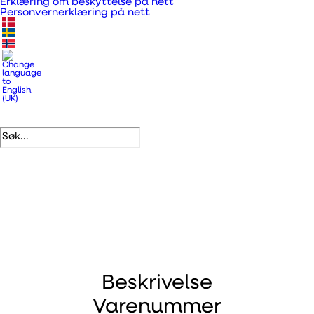
Erklæring om beskyttelse på nett
Personvernerklæring på nett
Produktnummer
332949
Kategorier
Plastrør, bend og rørdeler
,
Ventilasjonskanaler,
overgangsstykker og rør
.
DB-nummer
1689293
EAN
5708605011999
Beskrivelse
Varenummer