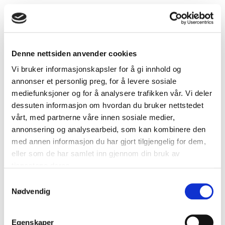
Denne nettsiden anvender cookies
Uisolert eksosrør 150 x 150 x 1500 mm
Vi bruker informasjonskapsler for å gi innhold og
annonser et personlig preg, for å levere sosiale
mediefunksjoner og for å analysere trafikken vår. Vi deler
dessuten informasjon om hvordan du bruker nettstedet
vårt, med partnerne våre innen sosiale medier,
annonsering og analysearbeid, som kan kombinere den
med annen informasjon du har gjort tilgjengelig for dem,
eller som de har samlet inn gjennom din bruk av
tjenestene deres.
Samtykkevalg
Nødvendig
Egenskaper