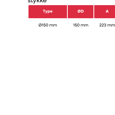
stykke
Type
ØD
A
Ø150 mm
150 mm
223 mm
Varenummer
Type
Artikke
Ø150 mm
3329