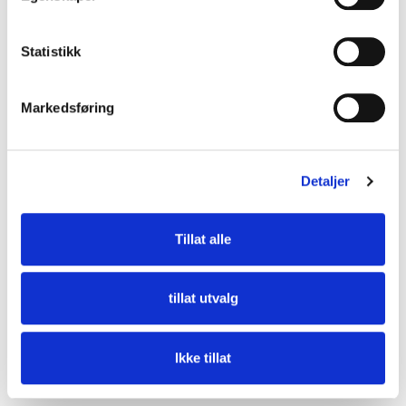
Statistikk
Uisolert koblingsboks 100 x 150 mm
Markedsføring
Detaljer
Tillat alle
tillat utvalg
Ikke tillat