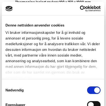
Thermopipe Isolert røykrør 100 x 150 x 1000 mm
Denne nettsiden anvender cookies
Vi bruker informasjonskapsler for å gi innhold og
annonser et personlig preg, for å levere sosiale
mediefunksjoner og for å analysere trafikken vår. Vi deler
dessuten informasjon om hvordan du bruker nettstedet
vårt, med partnerne våre innen sosiale medier,
annonsering og analysearbeid, som kan kombinere den
med annen informasjon du har gjort tilgjengelig for dem,
eller som de har samlet inn gjennom din bruk av
tjenestene deres.
Samtykkevalg
Nødvendig
Thermopipe Isolert eksosrør 150 x 150 x 500 mm
Egenskaper