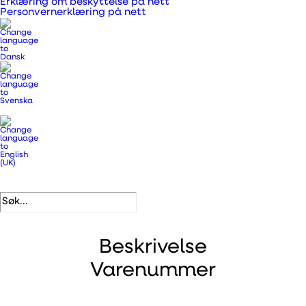
Erklæring om beskyttelse på nett
Kategorier
Ventilasjonskanaler,
Personvernerklæring på nett
overgangsstykker og rør
,
Fleksible slanger og tilbehør
.
DB-nummer
3890308
EAN
5708605004908
Beskrivelse
Varenummer