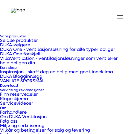
Hjem
Våre produkter
Våre produkter
Se alle produkter
Ventilasjonskanaler, overgangsstykker og rør
DUKA-velgere
Nylonklemme Ø10 - Ø140 mm
DUKA One - ventilasjonsløsning for alle typer boliger
DUKA One forskjell
VillaVentilation - ventilasjonsløsninger som ventilerer
Nylonklemme Ø10 -
hele boligen din
Kunnskap
Inspirasjon - skaff deg en bolig med godt inneklima
Ø140 mm
DUKA Blogginnlegg
VANLIGE SPØRSMÅL
Download
Service og reklamasjoner
Finn reservedeler
Klageskjema
Servicevideoer
Nylonklemme for feste av fleksible slanger.
Om
Forhandlere
Om DUKA Ventilasjon
Følg oss
Miljø og sertifisering
Produktnummer
800563
Vilkår og betingelser for salg og levering