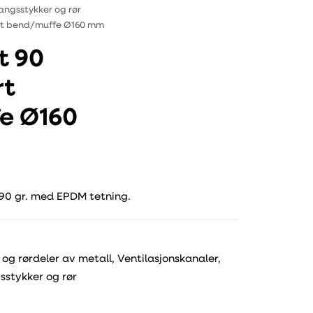
angsstykker og rør
ort bend/muffe Ø160 mm
t 90
rt
e Ø160
 90 gr. med EPDM tetning.
 og rørdeler av metall
,
Ventilasjonskanaler,
stykker og rør