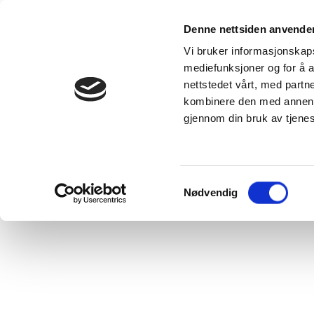
Våre produkter
Denne nettsiden anvende
Kunnskap
Se alle
Vi bruker informasjonskapsl
produkter
DUKA-velgere
mediefunksjoner og for å a
DUKA One -
Inspirasjon 
nettstedet vårt, med part
ventilasjonsløsning
skaff deg e
for alle typer
bolig med 
kombinere den med annen in
boliger
inneklima
DUKA One
DUKA
gjennom din bruk av tjene
forskjell
Blogginnle
VillaVentilation
VANLIGE
-
SPØRSMÅL
ventilasjonsløsninger
som ventilerer
hele boligen din
Samtykkevalg
Nødvendig