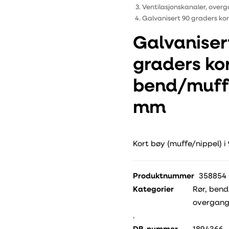
Ventilasjonskanaler, overg
Galvanisert 90 graders k
Galvaniser
graders ko
bend/muff
mm
Kort bøy (muffe/nippel) i
Produktnummer
358854
Kategorier
Rør, bend
overgangs
.