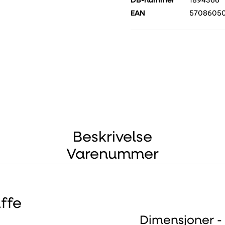
DB-nummer
1894366
EAN
57086050
Beskrivelse
Varenummer
ffe
Dimensjoner -