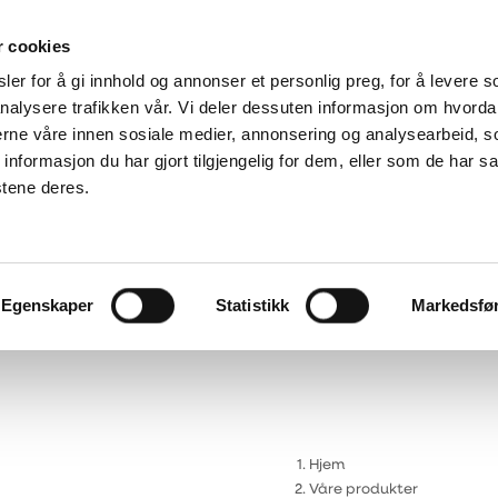
r cookies
er for å gi innhold og annonser et personlig preg, for å levere s
Service og reklamasjoner
nalysere trafikken vår. Vi deler dessuten informasjon om hvorda
-
nerne våre innen sosiale medier, annonsering og analysearbeid, 
n
godt
Finn
formasjon du har gjort tilgjengelig for dem, eller som de har sa
Download
reservedeler
Klageskjema
stene deres.
gg
Servicevideoer
Egenskaper
Statistikk
Markedsfø
Hjem
Våre produkter