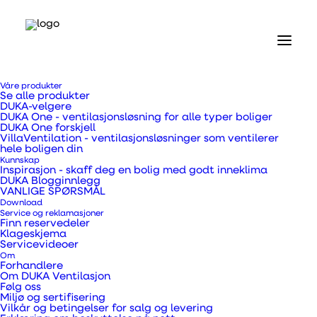
Våre produkter
Se alle produkter
DUKA-velgere
DUKA One - ventilasjonsløsning for alle typer boliger
DUKA One forskjell
VillaVentilation - ventilasjonsløsninger som ventilerer
hele boligen din
Hjem
Kunnskap
Våre produkter
Inspirasjon - skaff deg en bolig med godt inneklima
Ventilasjonskanaler, overgangsstykker og rør
DUKA Blogginnlegg
VANLIGE SPØRSMÅL
Fleksibel slange Ø162 mm x 15 m
Download
Service og reklamasjoner
Finn reservedeler
Fleksibel slange Ø162
Klageskjema
Servicevideoer
mm x 15 m
Om
Forhandlere
Om DUKA Ventilasjon
Følg oss
Miljø og sertifisering
Vilkår og betingelser for salg og levering