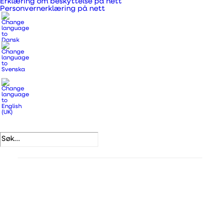
Erklæring om beskyttelse på nett
Personvernerklæring på nett
Kan brukes som avtrekksslange fra avtrekk, dusjer,
kjøkken og oppholdsrom.
Produktnummer
114666
Kategorier
Ventilasjonskanaler,
overgangsstykker og rør
,
Fleksible slanger og tilbehør
.
DB-nummer
5993232
VVS-nummer
353711562