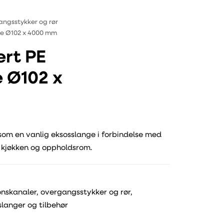
angsstykker og rør
nge Ø102 x 4000 mm
ert PE
e Ø102 x
som en vanlig eksosslange i forbindelse med
, kjøkken og oppholdsrom.
onskanaler, overgangsstykker og rør
,
 slanger og tilbehør