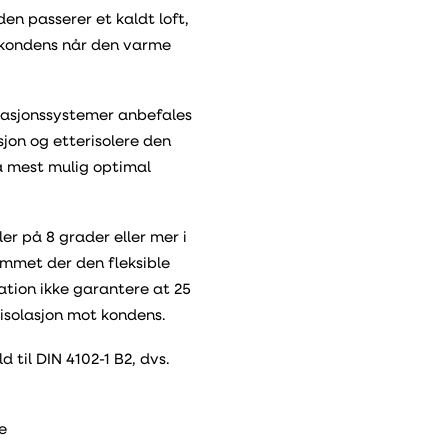
den passerer et kaldt loft,
 kondens når den varme
ilasjonssystemer anbefales
sjon og etterisolere den
å mest mulig optimal
r på 8 grader eller mer i
ommet der den fleksible
ation ikke garantere at 25
g isolasjon mot kondens.
til DIN 4102-1 B2, dvs.
e