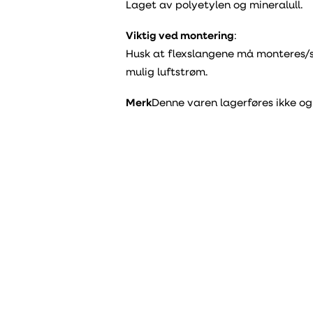
Laget av polyetylen og mineralull.
Viktig ved montering
:
Husk at flexslangene må monteres/s
mulig luftstrøm.
Merk
Denne varen lagerføres ikke og 
Varenummer - Fleks
Type
Ø102 mm