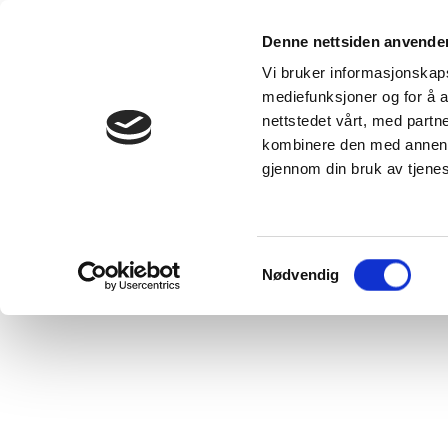
Våre produkter
Denne nettsiden anvende
Kunnskap
Se alle
Vi bruker informasjonskapsl
produkter
DUKA-velgere
mediefunksjoner og for å a
DUKA One -
Inspirasjon -
nettstedet vårt, med part
ventilasjonsløsning
skaff deg en
for alle typer
bolig med g
kombinere den med annen in
boliger
inneklima
DUKA One
DUKA
gjennom din bruk av tjene
forskjell
Blogginnleg
VillaVentilation
VANLIGE
-
SPØRSMÅL
ventilasjonsløsninger
som ventilerer
hele boligen din
Samtykkevalg
Nødvendig