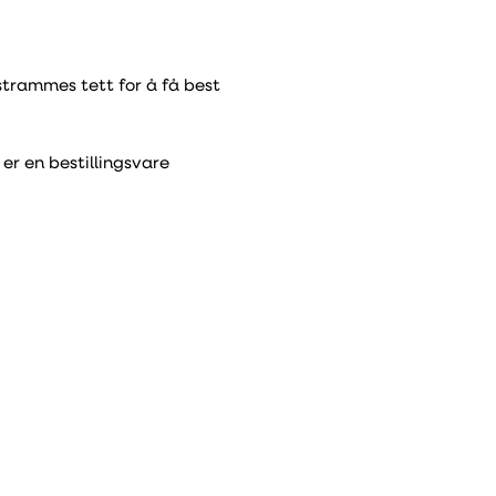
trammes tett for å få best
er en bestillingsvare
ible slanger 50 mm isolasjon
Lengde
Artikkelnummer
DB-nummer
4000 mm
129487
1978185