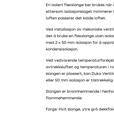
En isolert flexslange bør brukes når 
ettersom isolasjonslaget minimerer
luften passerer det kalde loftet.
Ved installasjon av mekaniske vent
det å bruke en flexslange uten isola
med 2 x 50 mm isolasjon for å oppn
kondensisolasjon.
Ved vedvarende temperaturforskjelle
avtrekksluften og temperaturen i r
slangen er plassert, kan Duka Ventil
eller 50 mm isolasjon er tilstrekkeli
Slangen er brannhemmende i henhold 
flammehemmende.
Farge: Hvit slange, ytre grå dekkfoli