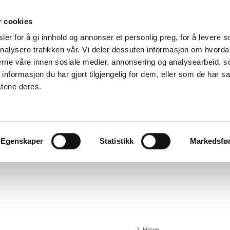
r cookies
er for å gi innhold og annonser et personlig preg, for å levere s
Service og reklamasjoner
nalysere trafikken vår. Vi deler dessuten informasjon om hvorda
nerne våre innen sosiale medier, annonsering og analysearbeid, 
odt
Finn
formasjon du har gjort tilgjengelig for dem, eller som de har sa
Download
reservedeler
Klageskjema
stene deres.
g
Servicevideoer
Egenskaper
Statistikk
Markedsfø