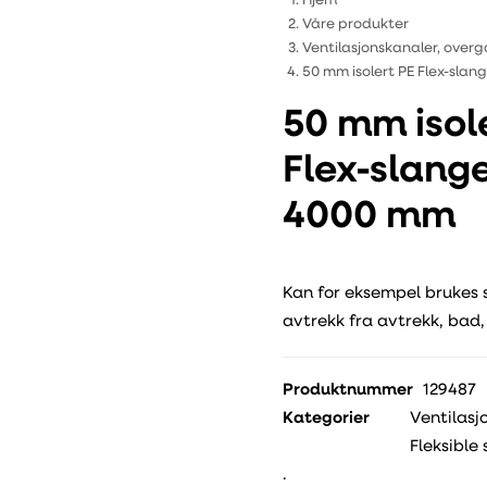
Hjem
Våre produkter
Ventilasjonskanaler, overg
50 mm isolert PE Flex-sla
50 mm isol
Flex-slang
4000 mm
Kan for eksempel brukes 
avtrekk fra avtrekk, bad
Produktnummer
129487
Kategorier
Ventilasj
Fleksible
.